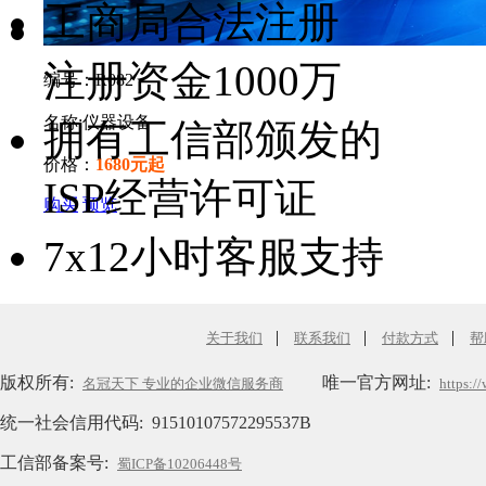
工商局合法注册
注册资金1000万
编号：R082
名称:
仪器设备
拥有工信部颁发的
价格：
1680元起
ISP经营许可证
购买
预览
7x12小时客服支持
|
|
|
关于我们
联系我们
付款方式
帮
版权所有:
唯一官方网址:
名冠天下 专业的企业微信服务商
https:/
统一社会信用代码:
91510107572295537B
工信部备案号:
蜀ICP备10206448号