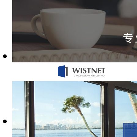
名称:
纺织辅料2
价格：
1680元起
购买
预览
编号：R194
名称:
鲜活食材
价格：
1680元起
购买
预览
编号：R475