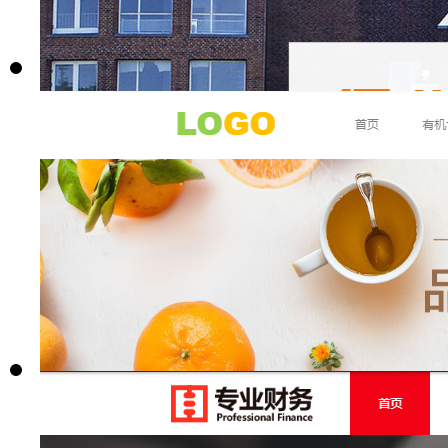
编号：R102
名称:
旅游3
价格：
1680元起
购买
预览
编号：R094