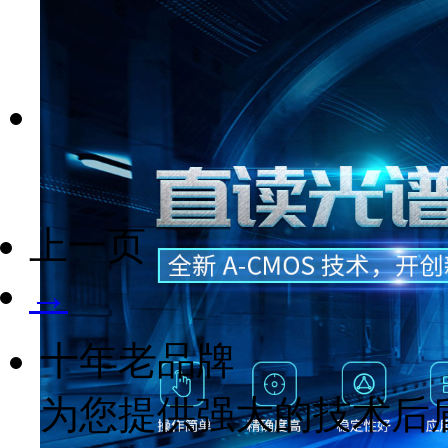
购买
预览
编号：R471
名称:
门窗五金智能锁
上一页
价格：
1680元起
购买
预览
→
十年老品牌
为您提供强大的技术后