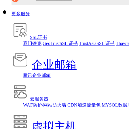
SSL证书免费领！
腾讯企业邮箱 买多少送多少！
免备案虚拟主机，只需199元!
更多服务
免备案虚拟主机，只需199元!
10分钟做网站 只需1380元！
SSL证书
10分钟做网站 只需1380元！
赛门铁克
GeoTrustSSL 证书
TrustAsiaSSL 证书
Thaw
找人做网站/服务器维护！
企业邮箱
腾讯企业邮箱
云服务器
WAF防护/网站防火墙
CDN加速流量包
MYSQL数据
虚拟主机