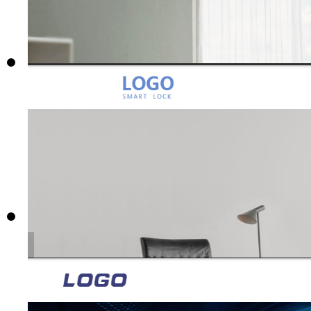
编号：R468
名称:
网络建站
价格：
1680元起
购买
预览
编号：R472
名称:
门窗五金
价格：
1680元起