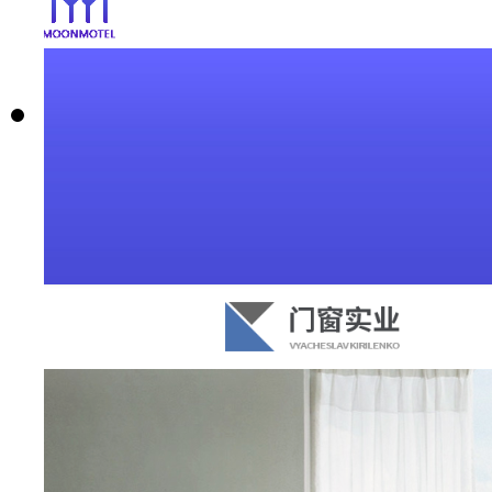
编号：R466
名称:
卫浴五金
价格：
1680元起
购买
预览
编号：R467
名称:
门窗铝型材
价格：
1680元起
购买
预览