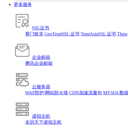
10分钟做网站 只需1380元！
更多服务
腾讯企业邮箱 买多少送多少！
腾讯企业邮箱 买多少送多少！
找人做网站/服务器维护！
免备案虚拟主机，只需199元!
SSL证书
SSL证书免费领！
赛门铁克
GeoTrustSSL 证书
10分钟做网站 只需1380元！
TrustAsiaSSL 证书
Thaw
找人做网站/服务器维护！
企业邮箱
腾讯企业邮箱
云服务器
WAF防护/网站防火墙
CDN加速流量包
MYSQL数
虚拟主机
名冠天下虚拟主机