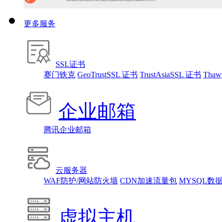
10分钟做网站 只需1380元！
SSL证书免费领！
10分钟做网站 只需1380元！
更多服务
腾讯企业邮箱 买多少送多少！
找人做网站/服务器维护！
SSL证书
免备案虚拟主机，只需199元!
赛门铁克
GeoTrustSSL 证书
TrustAsiaSSL 证书
Thaw
10分钟做网站 只需1380元！
企业邮箱
腾讯企业邮箱
云服务器
WAF防护/网站防火墙
CDN加速流量包
MYSQL数
虚拟主机