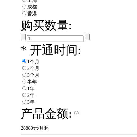
上海
成都
香港
购买数量:
*
开通时间:
1个月
2个月
3个月
半年
1年
2年
3年
产品金额:
28880元/月起