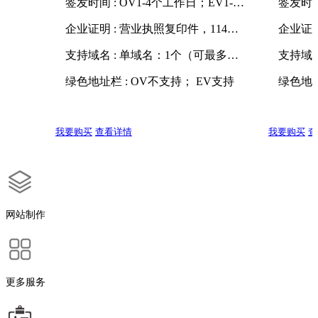
签发时间 : OV1-4个工作日；EV1-7个工作日
企业证明 : 营业执照复印件，114或邓白氏编码可查到企业电话号码
支持域名 : 单域名：1个（可最多增加至100个）； 通配符：1个； 多域名：2个（可最多增加至100个）
绿色地址栏 : OV不支持； EV支持
我要购买
查看详情
我要购买
查
网站制作
更多服务