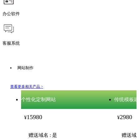
办公软件
客服系统
网站制作
查看更多相关产品 >
个性化定制网站
传统模板建
15980
2980
¥
¥
赠送域名 : 是
赠送域名